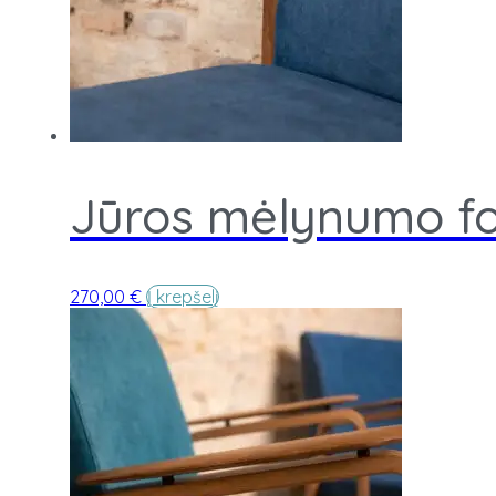
Jūros mėlynumo fo
270,00
€
Į krepšelį