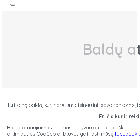
Baldų a
Turi seną baldą, kurį norėtum atsinaujinti savo rankomis, ta
Esi čia kur ir re
Baldų atnaujinimas galimas dalyvaujant periodiškai orga
artimiausias CooCoo dirbtuves gali rasti mūsų
facebook 