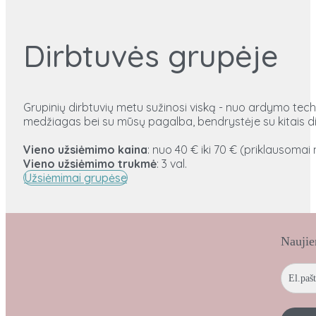
Dirbtuvės grupėje
Grupinių dirbtuvių metu sužinosi viską - nuo ardymo techni
medžiagas bei su mūsų pagalba, bendrystėje su kitais dir
Vieno užsiėmimo
kaina
: nuo 40 € iki 70 € (priklausomai
Vieno užsiėmimo
trukmė
: 3 val.
Užsiėmimai grupėse
Naujie