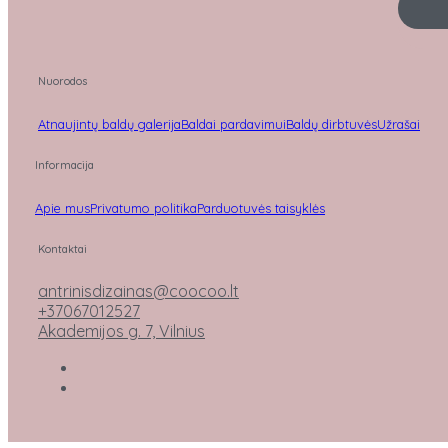
Nuorodos
Atnaujintų baldų galerija
Baldai pardavimui
Baldų dirbtuvės
Užrašai
Informacija
Apie mus
Privatumo politika
Parduotuvės taisyklės
Kontaktai
antrinisdizainas@coocoo.lt
+37067012527
Akademijos g. 7, Vilnius