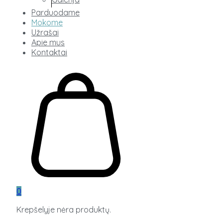
Parduodame
Mokome
Užrašai
Apie mus
Kontaktai
0
Krepšelyje nėra produktų.