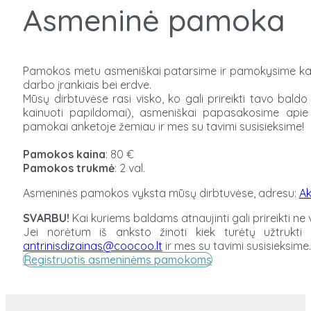
Asmeninė pamoka
Pamokos metu asmeniškai patarsime ir pamokysime kaip t
darbo įrankiais bei erdve.
Mūsų dirbtuvėse rasi visko, ko gali prireikti tavo bald
kainuoti papildomai), asmeniškai papasakosime apie 
pamokai anketoje žemiau ir mes su tavimi susisieksime!
Pamokos
kaina
: 80 €
Pamokos
trukmė
: 2 val.
Asmeninės pamokos vyksta mūsų dirbtuvėse, adresu:
Ak
SVARBU!
Kai kuriems baldams atnaujinti gali prireikti n
Jei norėtum iš anksto žinoti kiek turėtų užtrukti
antrinisdizainas@coocoo.lt
ir mes su tavimi susisieksime. 
Registruotis asmeninėms pamokoms