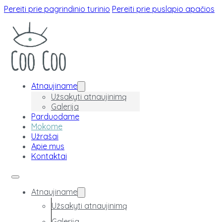
Pereiti prie pagrindinio turinio
Pereiti prie puslapio apačios
Atnaujiname
Užsakyti atnaujinimą
Galerija
Parduodame
Mokome
Užrašai
Apie mus
Kontaktai
Atnaujiname
Užsakyti atnaujinimą
Galerija