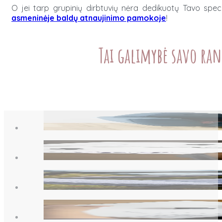
O jei tarp grupinių dirbtuvių nėra dedikuotų Tavo spe
asmeninėje baldų atnaujinimo pamokoje
!
Tai galimybė savo ra