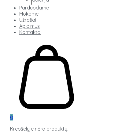
Parduodame
Mokome
Užrašai
Apie mus
Kontaktai
0
Krepšelyje nėra produktų.