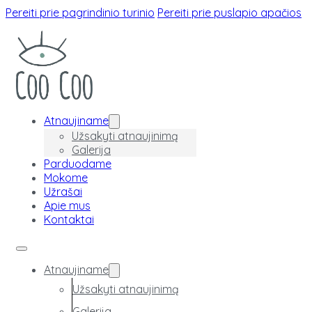
Pereiti prie pagrindinio turinio
Pereiti prie puslapio apačios
Atnaujiname
Užsakyti atnaujinimą
Galerija
Parduodame
Mokome
Užrašai
Apie mus
Kontaktai
Atnaujiname
Užsakyti atnaujinimą
Galerija