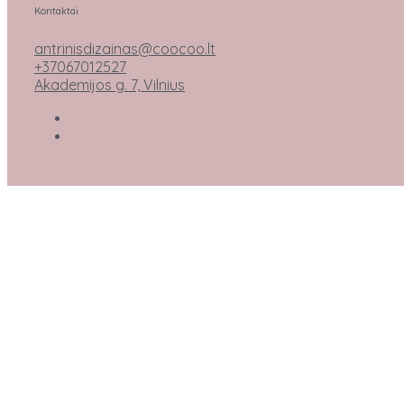
Kontaktai
antrinisdizainas@coocoo.lt
+37067012527
Akademijos g. 7, Vilnius