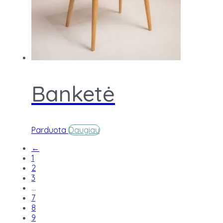
Banketė
Parduota
Daugiau
←
1
2
3
…
7
8
9