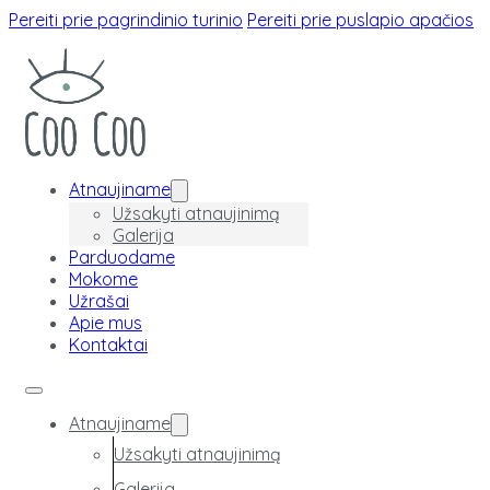
Pereiti prie pagrindinio turinio
Pereiti prie puslapio apačios
Atnaujiname
Užsakyti atnaujinimą
Galerija
Parduodame
Mokome
Užrašai
Apie mus
Kontaktai
Atnaujiname
Užsakyti atnaujinimą
Galerija