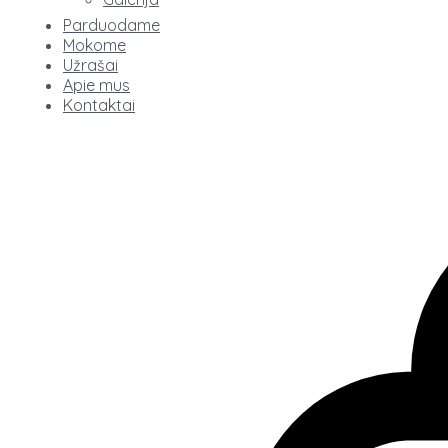
Parduodame
Mokome
Užrašai
Apie mus
Kontaktai