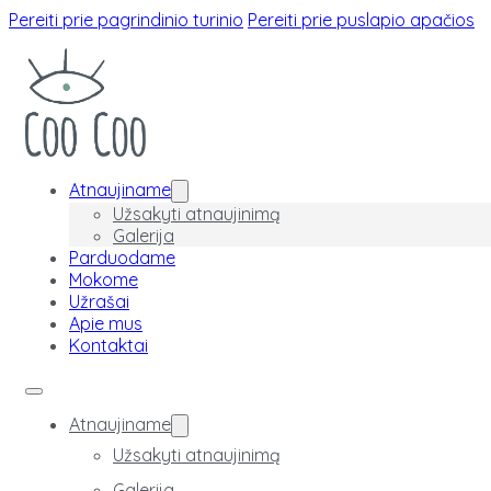
Pereiti prie pagrindinio turinio
Pereiti prie puslapio apačios
Atnaujiname
Užsakyti atnaujinimą
Galerija
Parduodame
Mokome
Užrašai
Apie mus
Kontaktai
Atnaujiname
Užsakyti atnaujinimą
Galerija