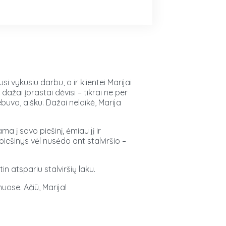
i vykusiu darbu, o ir klientei Marijai
dažai įprastai dėvisi – tikrai ne per
ebuvo, aišku. Dažai nelaikė, Marija
ma į savo piešinį, ėmiau jį ir
piešinys vėl nusėdo ant stalviršio –
n atspariu stalviršių laku.
muose. Ačiū, Marija!