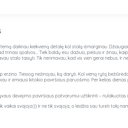
s
 temą dailinau kiekvieną detalę kol stalą išmarginau. Džiaugiaus
d trinasi spalvos… Tiek baldų esu dažiusi, piešusi ir žinau, kaip 
vau stalo taisyti. Tik nerimavau, kad vis vien gerai nebus. Ir n
ip erzino. Tiesiog nežinojau, ką daryti. Kol vieną rytą bežiūrėda
piau ir ėmiausi kitokio paviršiaus paruošimo. Per kelias dienas 
vaus dėvėjimo paviršiaus patvarumui užtikrinti – nulakuotas iti
vaikai svajoja:)) Ir ne tik svajoja, o leidžia sau turėti tokį na