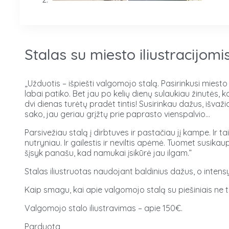
Stalas su miesto iliustracijomi
„Užduotis – išpiešti valgomojo stalą. Pasirinkusi miesto
labai patiko. Bet jau po kelių dienų sulaukiau žinutės, ka
dvi dienas turėtų pradėt tintis!
Susirinkau dažus, išvažia
sako, jau geriau grįžtų prie paprasto vienspalvio…
Parsivežiau stalą į dirbtuves ir pastačiau jį kampe. Ir ta
nutryniau. Ir gailestis ir neviltis apėmė. Tuomet susikau
šįsyk panašu, kad namukai įsikūrė jau ilgam.”
Stalas iliustruotas naudojant baldinius dažus, o intensy
Kaip smagu, kai apie valgomojo stalą su piešiniais ne tik 
Valgomojo stalo iliustravimas – apie 150€.
Parduota