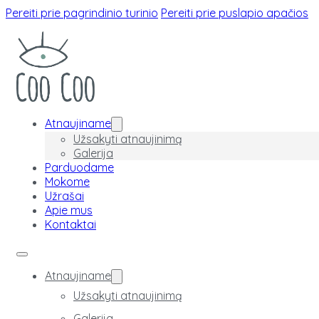
Pereiti prie pagrindinio turinio
Pereiti prie puslapio apačios
Atnaujiname
Užsakyti atnaujinimą
Galerija
Parduodame
Mokome
Užrašai
Apie mus
Kontaktai
Atnaujiname
Užsakyti atnaujinimą
Galerija