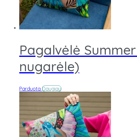
Pagalvėlė Summer i
nugarėle)
Parduota
Daugiau