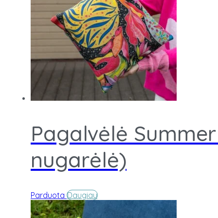
Pagalvėlė Summer i
nugarėlė)
Parduota
Daugiau