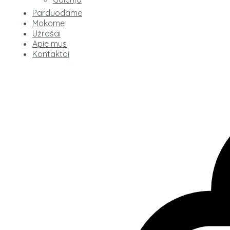
Parduodame
Mokome
Užrašai
Apie mus
Kontaktai