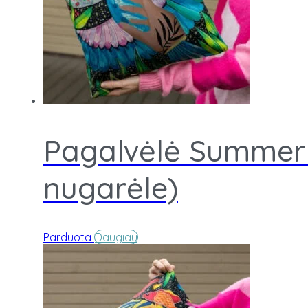
Pagalvėlė Summer i
nugarėle)
Parduota
Daugiau