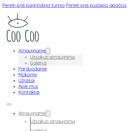
Pereiti prie pagrindinio turinio
Pereiti prie puslapio apačios
Atnaujiname
Užsakyti atnaujinimą
Galerija
Parduodame
Mokome
Užrašai
Apie mus
Kontaktai
Atnaujiname
Užsakyti atnaujinimą
Galerija