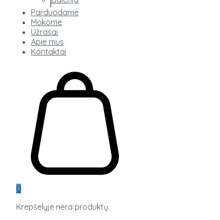
Parduodame
Mokome
Užrašai
Apie mus
Kontaktai
0
Krepšelyje nėra produktų.