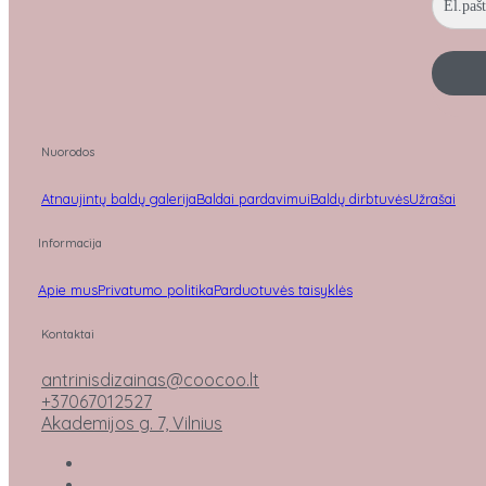
Nuorodos
Atnaujintų baldų galerija
Baldai pardavimui
Baldų dirbtuvės
Užrašai
Informacija
Apie mus
Privatumo politika
Parduotuvės taisyklės
Kontaktai
antrinisdizainas@coocoo.lt
+37067012527
Akademijos g. 7, Vilnius