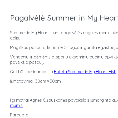
Pagalvėlė Summer in My Heart.
Summer in My Heart – ant pagalvėlės nugulęs menininkės 
dalis.
Magiškas pasaulis, kuriame žmogus ir gamta egzistuoja n
Vandeniui ir dėmėms atspariu aksominiu audiniu apvilkta
paveikslo pasaulį.
Gali būti derinamas su
Foteliu Summer in My Heart. Fish
Išmatavimai: 30cm × 30cm
Ilgi metrai Agnės Čižauskaitės paveikslais išmarginto aud
mumis
!
Parduota