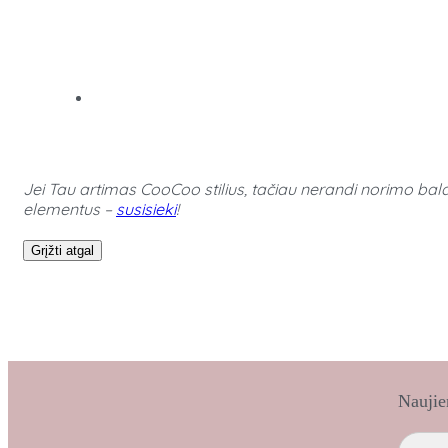
Jei Tau artimas CooCoo stilius, tačiau nerandi norimo bald
elementus –
susisieki
!
Grįžti atgal
Naujie