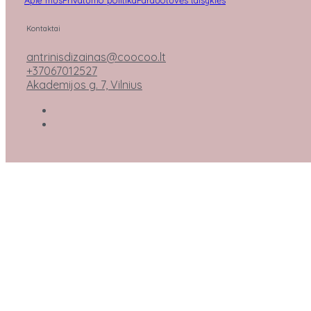
Kontaktai
antrinisdizainas@coocoo.lt
+37067012527
Akademijos g. 7, Vilnius