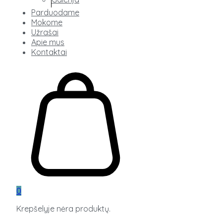
Parduodame
Mokome
Užrašai
Apie mus
Kontaktai
0
Krepšelyje nėra produktų.