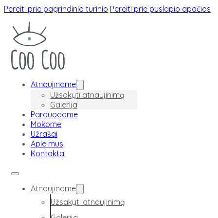
Pereiti prie pagrindinio turinio
Pereiti prie puslapio apačios
Atnaujiname
Užsakyti atnaujinimą
Galerija
Parduodame
Mokome
Užrašai
Apie mus
Kontaktai
Atnaujiname
Užsakyti atnaujinimą
Galerija