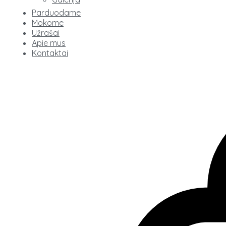
Parduodame
Mokome
Užrašai
Apie mus
Kontaktai