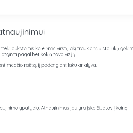
atnaujinimui
ntelė aukštomis kojelėmis virstų akį traukiančių staliukų gėlėms
i atgimti pagal bet kokią tavo viziją!
ant medžio raštą, jį padengiant laku ar alyva.
aujinimo ypatybių. Atnaujinimas jau yra įskaičiuotas į kainą!