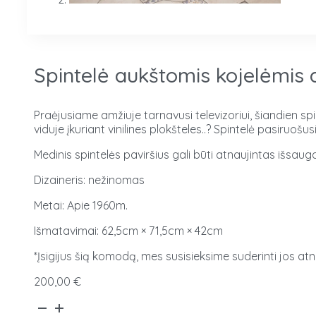
Spintelė aukštomis kojelėmis 
Praėjusiame amžiuje tarnavusi televizoriui, šiandien spi
viduje įkuriant vinilines plokšteles..? Spintelė pasiruošus
Medinis spintelės paviršius gali būti atnaujintas išsaug
Dizaineris: nežinomas
Metai: Apie 1960m.
Išmatavimai: 62,5cm × 71,5cm × 42cm
*Įsigijus šią komodą, mes susisieksime suderinti jos atn
200,00
€
produkto