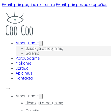
Pereiti prie pagrindinio turinio
Pereiti prie puslapio apačios
Atnaujiname
Užsakyti atnaujinimą
Galerija
Parduodame
Mokome
Užrašai
Apie mus
Kontaktai
Atnaujiname
Užsakyti atnaujinimą
Galerija