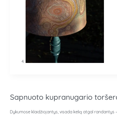
Sapnuoto kupranugario toršer
Dykumose klaidžiojantys, visada kelią atgal randantys –