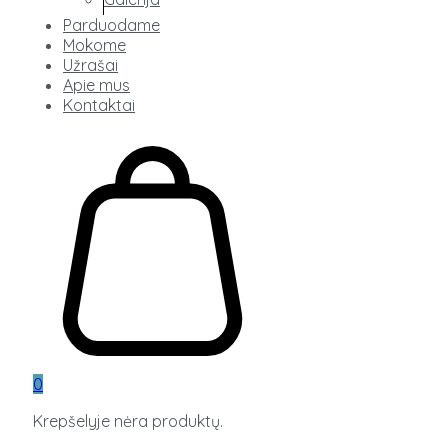
Parduodame
Mokome
Užrašai
Apie mus
Kontaktai
0
Krepšelyje nėra produktų.