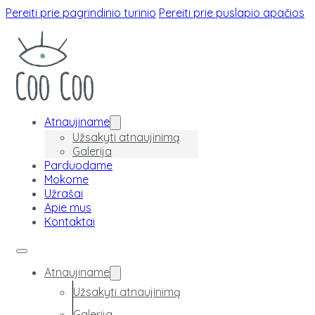
Pereiti prie pagrindinio turinio
Pereiti prie puslapio apačios
Atnaujiname
Užsakyti atnaujinimą
Galerija
Parduodame
Mokome
Užrašai
Apie mus
Kontaktai
Atnaujiname
Užsakyti atnaujinimą
Galerija