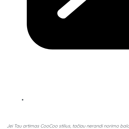
Jei Tau artimas CooCoo stilius, tačiau nerandi norimo bald