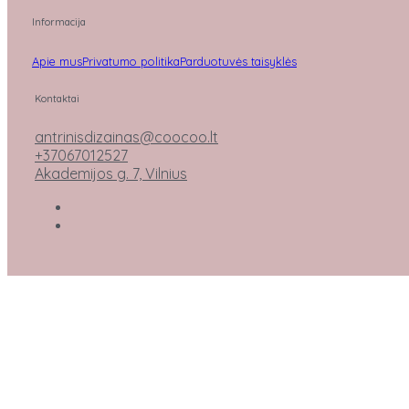
Informacija
Apie mus
Privatumo politika
Parduotuvės taisyklės
Kontaktai
antrinisdizainas@coocoo.lt
+37067012527
Akademijos g. 7, Vilnius