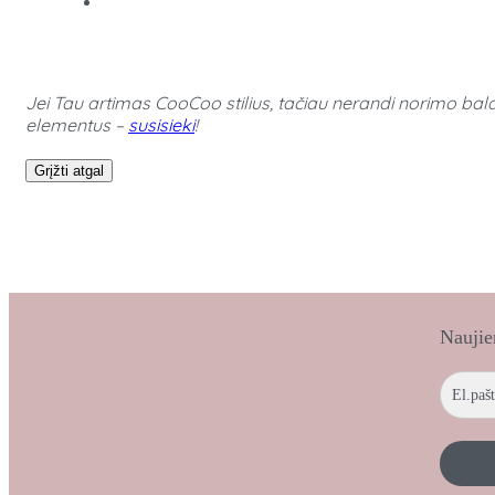
Jei Tau artimas CooCoo stilius, tačiau nerandi norimo bald
elementus –
susisieki
!
Grįžti atgal
Naujie