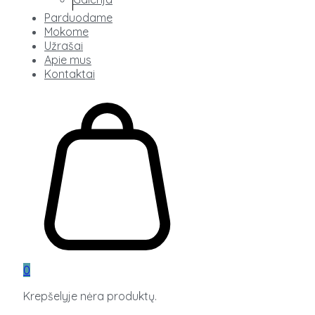
Parduodame
Mokome
Užrašai
Apie mus
Kontaktai
0
Krepšelyje nėra produktų.