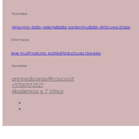
Nuorodos
Atnaujintų baldų galerija
Baldai pardavimui
Baldų dirbtuvės
Užrašai
Informacija
Apie mus
Privatumo politika
Parduotuvės taisyklės
Kontaktai
antrinisdizainas@coocoo.lt
+37067012527
Akademijos g. 7, Vilnius