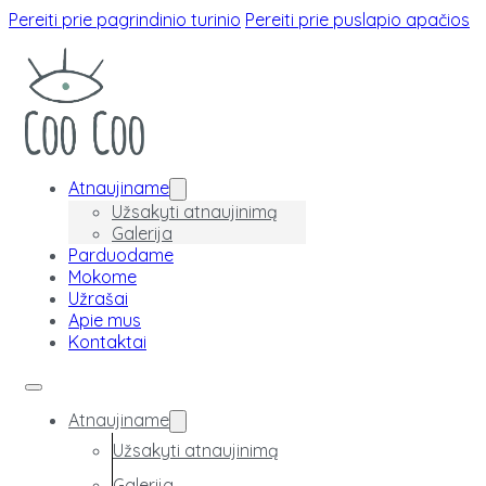
Pereiti prie pagrindinio turinio
Pereiti prie puslapio apačios
Atnaujiname
Užsakyti atnaujinimą
Galerija
Parduodame
Mokome
Užrašai
Apie mus
Kontaktai
Atnaujiname
Užsakyti atnaujinimą
Galerija