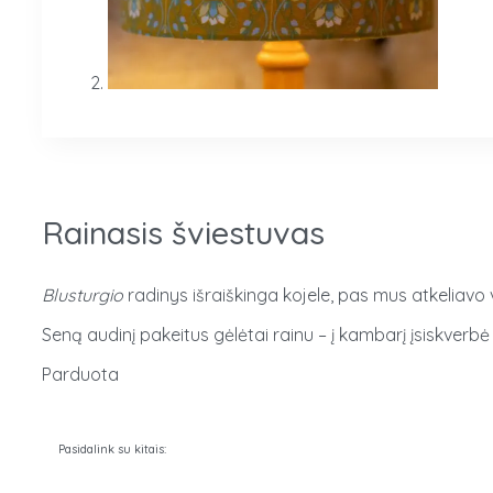
Rainasis šviestuvas
Blusturgio
radinys išraiškinga kojele, pas mus atkeliavo 
Seną audinį pakeitus gėlėtai rainu – į kambarį įsiskverbė
Parduota
Pasidalink su kitais: