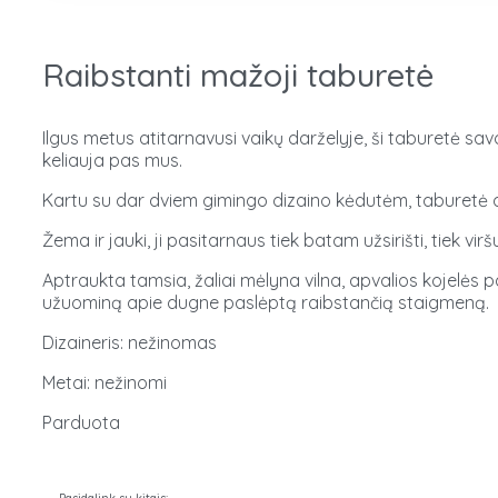
Raibstanti mažoji taburetė
Ilgus metus atitarnavusi vaikų darželyje, ši taburetė sav
keliauja pas mus.
Kartu su dar dviem gimingo dizaino kėdutėm, taburetė atke
Žema ir jauki, ji pasitarnaus tiek batam užsirišti, tiek vi
Aptraukta tamsia, žaliai mėlyna vilna, apvalios kojelės 
užuominą apie dugne paslėptą raibstančią staigmeną.
Dizaineris: nežinomas
Metai: nežinomi
Parduota