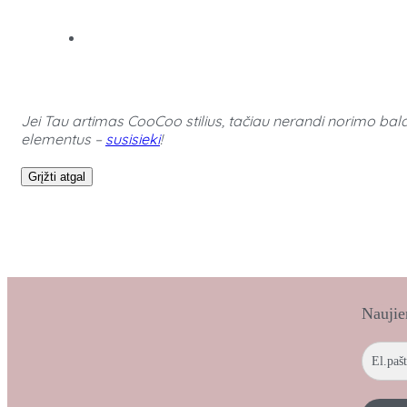
Jei Tau artimas CooCoo stilius, tačiau nerandi norimo bald
elementus –
susisieki
!
Grįžti atgal
Naujie