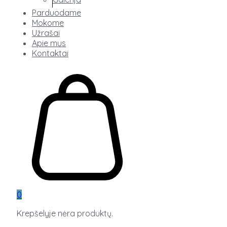
Parduodame
Mokome
Užrašai
Apie mus
Kontaktai
0
Krepšelyje nėra produktų.