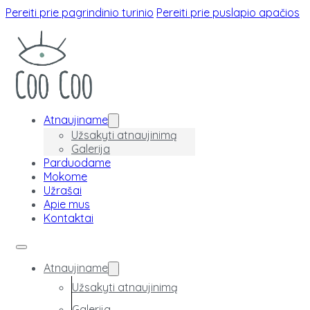
Pereiti prie pagrindinio turinio
Pereiti prie puslapio apačios
Atnaujiname
Užsakyti atnaujinimą
Galerija
Parduodame
Mokome
Užrašai
Apie mus
Kontaktai
Atnaujiname
Užsakyti atnaujinimą
Galerija