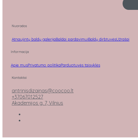
Nuorodos
Atnaujintų baldų galerija
Baldai pardavimui
Baldų dirbtuvės
Užrašai
Informacija
Apie mus
Privatumo politika
Parduotuvės taisyklės
Kontaktai
antrinisdizainas@coocoo.lt
+37067012527
Akademijos g. 7, Vilnius