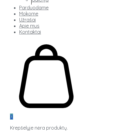
Parduodame
Mokome
Užrašai
Apie mus
Kontaktai
0
Krepšelyje nėra produktų.