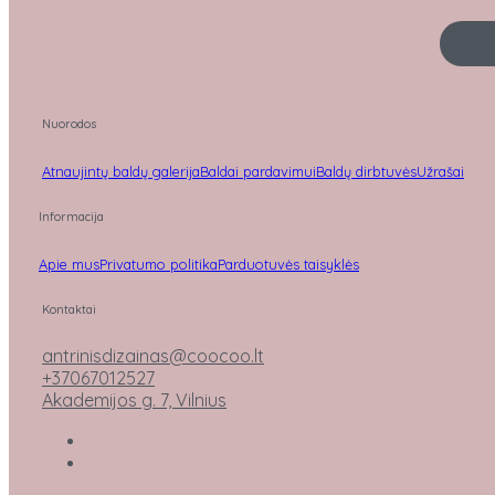
Nuorodos
Atnaujintų baldų galerija
Baldai pardavimui
Baldų dirbtuvės
Užrašai
Informacija
Apie mus
Privatumo politika
Parduotuvės taisyklės
Kontaktai
antrinisdizainas@coocoo.lt
+37067012527
Akademijos g. 7, Vilnius