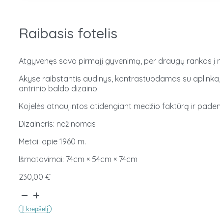
Raibasis fotelis
Atgyvenęs savo pirmąjį gyvenimą, per draugų rankas į mūsų
Akyse raibstantis audinys, kontrastuodamas su aplinka, 
antrinio baldo dizaino.
Kojelės atnaujintos atidengiant medžio faktūrą ir padengi
Dizaineris: nežinomas
Metai: apie 1960 m.
Išmatavimai: 74cm × 54cm × 74cm
230,00
€
produkto
kiekis:
Į krepšelį
Raibasis