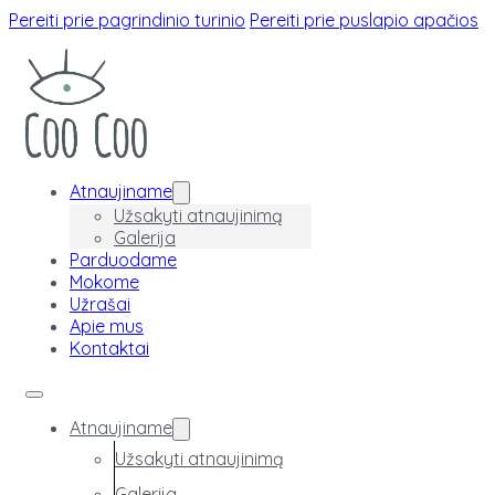
Pereiti prie pagrindinio turinio
Pereiti prie puslapio apačios
Atnaujiname
Užsakyti atnaujinimą
Galerija
Parduodame
Mokome
Užrašai
Apie mus
Kontaktai
Atnaujiname
Užsakyti atnaujinimą
Galerija