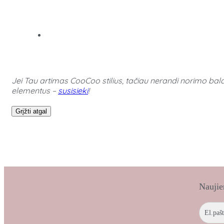
Jei Tau artimas CooCoo stilius, tačiau nerandi norimo bald
elementus –
susisieki
!
Grįžti atgal
Naujie