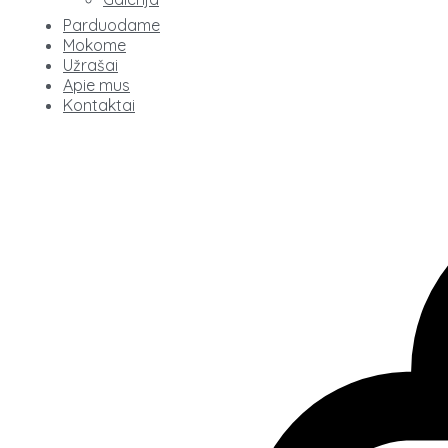
Parduodame
Mokome
Užrašai
Apie mus
Kontaktai