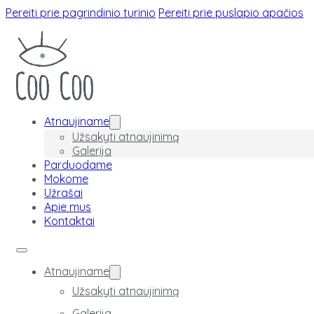
Pereiti prie pagrindinio turinio
Pereiti prie puslapio apačios
Atnaujiname
Užsakyti atnaujinimą
Galerija
Parduodame
Mokome
Užrašai
Apie mus
Kontaktai
Atnaujiname
Užsakyti atnaujinimą
Galerija