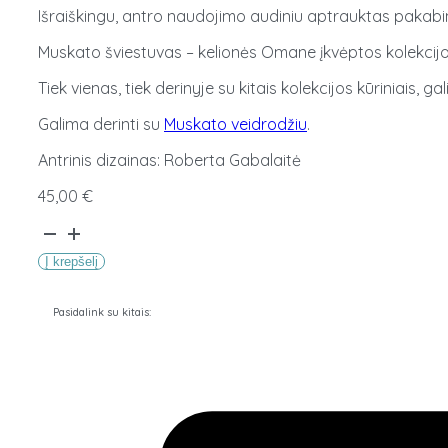
Išraiškingu, antro naudojimo audiniu aptrauktas pakab
Muskato šviestuvas – kelionės Omane įkvėptos kolekcijos
Tiek vienas, tiek derinyje su kitais kolekcijos kūriniais, ga
Galima derinti su
Muskato veidrodžiu
.
Antrinis dizainas: Roberta Gabalaitė
45,00
€
produkto
kiekis:
Į krepšelį
Muskato
šviestuvas
Pasidalink su kitais: