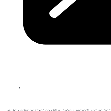
Jei Tau artimas CooCoo stilius, tačiau nerandi norimo bald