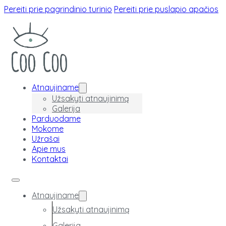
Pereiti prie pagrindinio turinio
Pereiti prie puslapio apačios
Atnaujiname
Užsakyti atnaujinimą
Galerija
Parduodame
Mokome
Užrašai
Apie mus
Kontaktai
Atnaujiname
Užsakyti atnaujinimą
Galerija