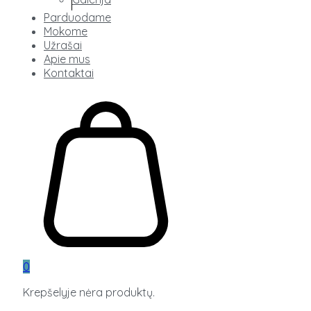
Parduodame
Mokome
Užrašai
Apie mus
Kontaktai
0
Krepšelyje nėra produktų.