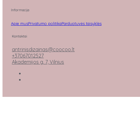
Informacija
Apie mus
Privatumo politika
Parduotuvės taisyklės
Kontaktai
antrinisdizainas@coocoo.lt
+37067012527
Akademijos g. 7, Vilnius