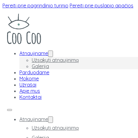
Pereiti prie pagrindinio turinio
Pereiti prie puslapio apačios
Atnaujiname
Užsakyti atnaujinimą
Galerija
Parduodame
Mokome
Užrašai
Apie mus
Kontaktai
Atnaujiname
Užsakyti atnaujinimą
Galerija