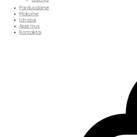
Parduodame
Mokome
Užrašai
Apie mus
Kontaktai