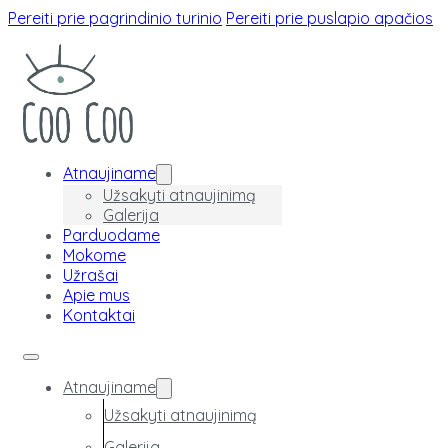
Pereiti prie pagrindinio turinio
Pereiti prie puslapio apačios
Atnaujiname
Užsakyti atnaujinimą
Galerija
Parduodame
Mokome
Užrašai
Apie mus
Kontaktai
Atnaujiname
Užsakyti atnaujinimą
Galerija