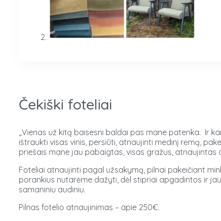
Čekiški foteliai
„Vienas už kitą baisesni baldai pas mane patenka.
Ir ka
ištraukti visas vinis, persiūti, atnaujinti medinį rėmą, 
priešais mane jau pabaigtas, visas gražus, atnaujintas daik
Foteliai atnaujinti pagal užsakymą, pilnai pakeičiant min
porankius nutarėme dažyti, dėl stipriai apgadintos ir j
samaniniu audiniu.
Pilnas fotelio atnaujinimas – apie 250€.