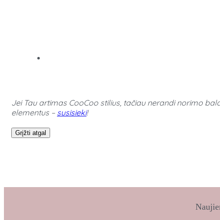
Jei Tau artimas CooCoo stilius, tačiau nerandi norimo bald
elementus –
susisieki
!
Grįžti atgal
Naujie