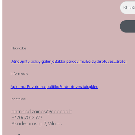
Nuorodos
Atnaujintų baldų galerija
Baldai pardavimui
Baldų dirbtuvės
Užrašai
Informacija
Apie mus
Privatumo politika
Parduotuvės taisyklės
Kontaktai
antrinisdizainas@coocoo.lt
+37067012527
Akademijos g. 7, Vilnius