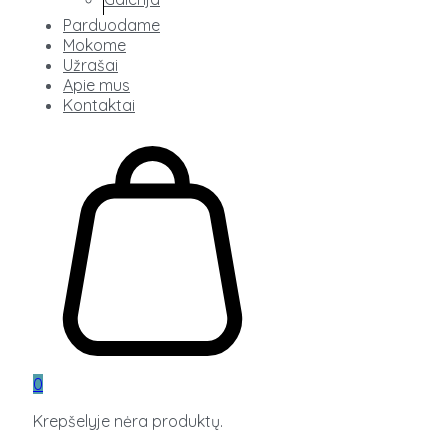
Parduodame
Mokome
Užrašai
Apie mus
Kontaktai
0
Krepšelyje nėra produktų.