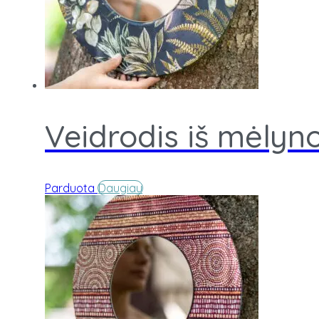
Veidrodis iš mėlyn
Parduota
Daugiau