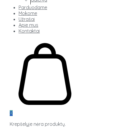
Parduodame
Mokome
Užrašai
Apie mus
Kontaktai
0
Krepšelyje nėra produktų.