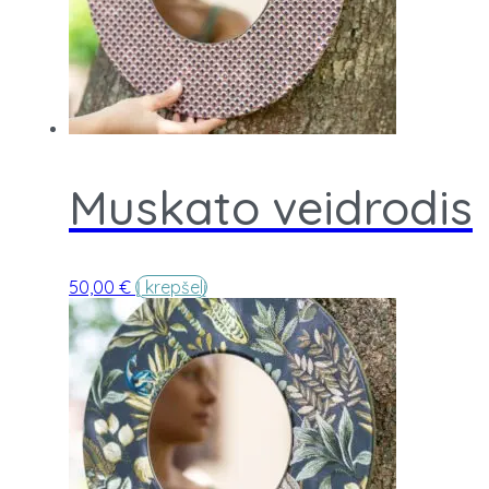
Muskato veidrodis
50,00
€
Į krepšelį