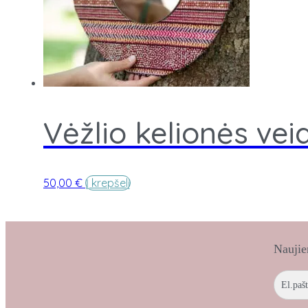
Vėžlio kelionės vei
50,00
€
Į krepšelį
Naujie