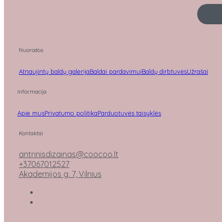
Nuorodos
Atnaujintų baldų galerija
Baldai pardavimui
Baldų dirbtuvės
Užrašai
Informacija
Apie mus
Privatumo politika
Parduotuvės taisyklės
Kontaktai
antrinisdizainas@coocoo.lt
+37067012527
Akademijos g. 7, Vilnius