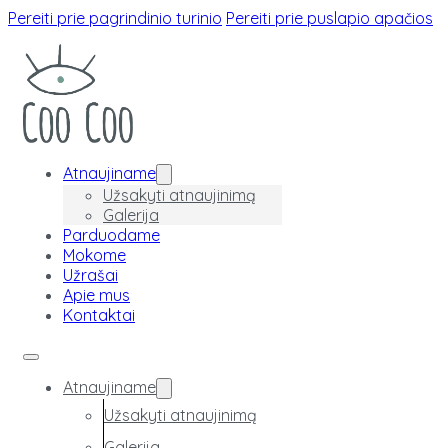
Pereiti prie pagrindinio turinio
Pereiti prie puslapio apačios
Atnaujiname
Užsakyti atnaujinimą
Galerija
Parduodame
Mokome
Užrašai
Apie mus
Kontaktai
Atnaujiname
Užsakyti atnaujinimą
Galerija