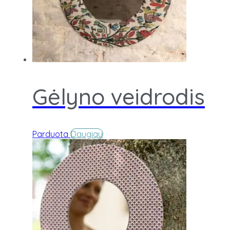
Gėlyno veidrodis
Parduota
Daugiau