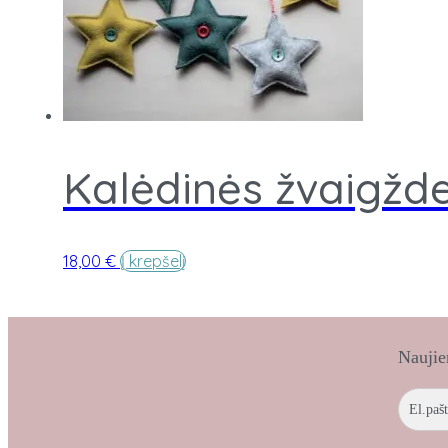
Kalėdinės žvaigžde
18,00
€
Į krepšelį
Naujie