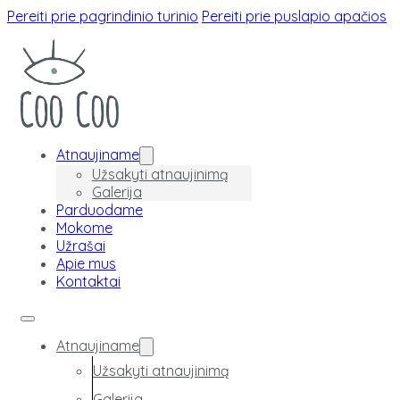
Pereiti prie pagrindinio turinio
Pereiti prie puslapio apačios
Atnaujiname
Užsakyti atnaujinimą
Galerija
Parduodame
Mokome
Užrašai
Apie mus
Kontaktai
Atnaujiname
Užsakyti atnaujinimą
Galerija