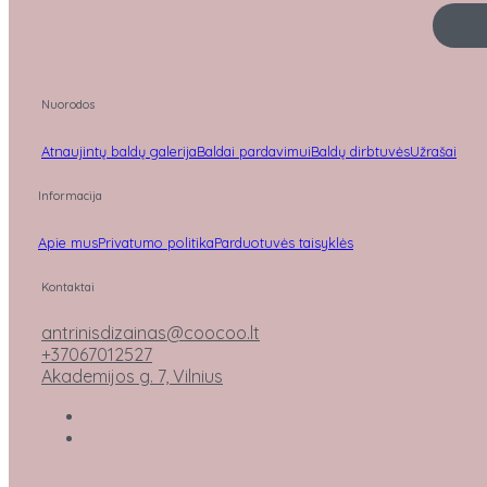
Nuorodos
Atnaujintų baldų galerija
Baldai pardavimui
Baldų dirbtuvės
Užrašai
Informacija
Apie mus
Privatumo politika
Parduotuvės taisyklės
Kontaktai
antrinisdizainas@coocoo.lt
+37067012527
Akademijos g. 7, Vilnius