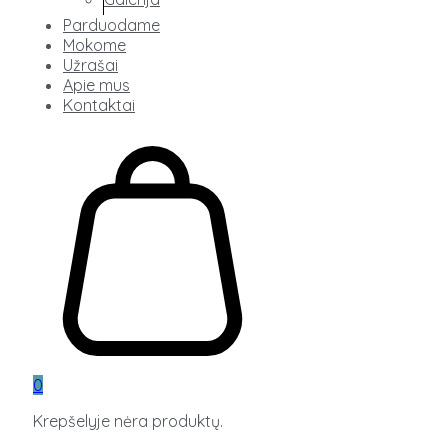
Parduodame
Mokome
Užrašai
Apie mus
Kontaktai
0
Krepšelyje nėra produktų.