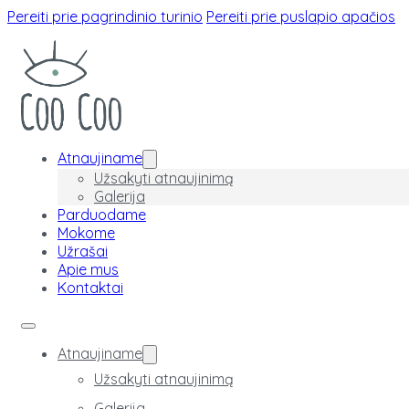
Pereiti prie pagrindinio turinio
Pereiti prie puslapio apačios
Atnaujiname
Užsakyti atnaujinimą
Galerija
Parduodame
Mokome
Užrašai
Apie mus
Kontaktai
Atnaujiname
Užsakyti atnaujinimą
Galerija