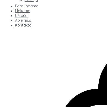
Parduodame
Mokome
Užrašai
Apie mus
Kontaktai