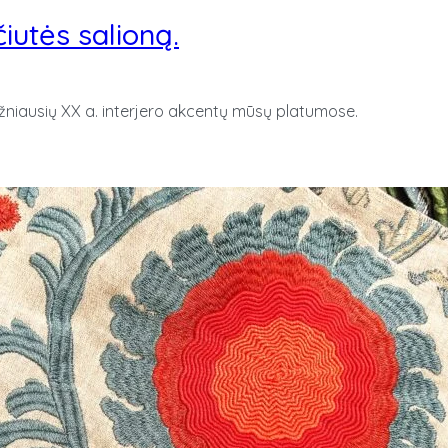
iutės salioną.
ažniausių XX a. interjero akcentų mūsų platumose.