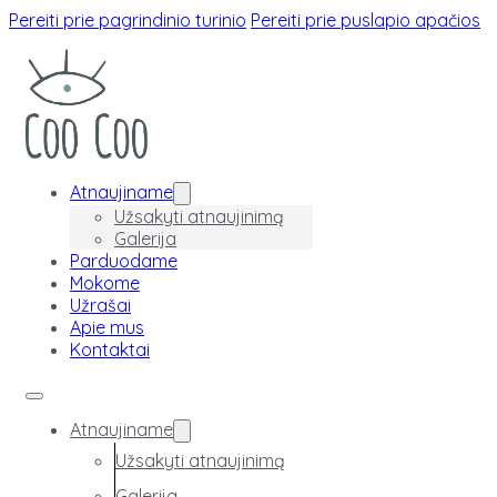
Pereiti prie pagrindinio turinio
Pereiti prie puslapio apačios
Atnaujiname
Užsakyti atnaujinimą
Galerija
Parduodame
Mokome
Užrašai
Apie mus
Kontaktai
Atnaujiname
Užsakyti atnaujinimą
Galerija