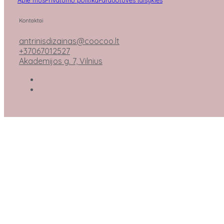
Kontaktai
antrinisdizainas@coocoo.lt
+37067012527
Akademijos g. 7, Vilnius