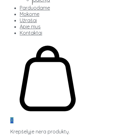
Parduodame
Mokome
Užrašai
Apie mus
Kontaktai
0
Krepšelyje nėra produktų.