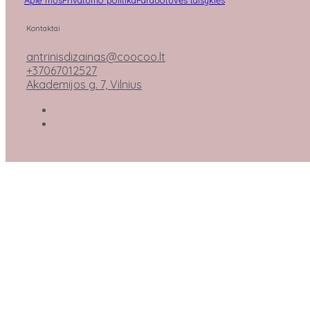
Kontaktai
antrinisdizainas@coocoo.lt
+37067012527
Akademijos g. 7, Vilnius