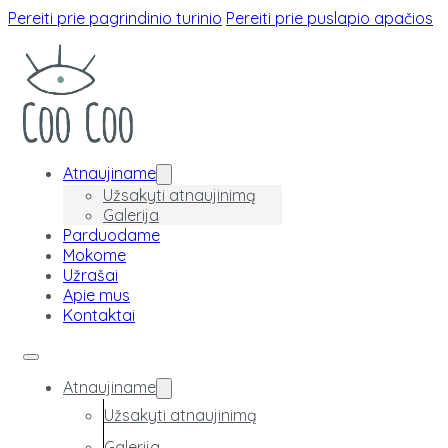
Pereiti prie pagrindinio turinio
Pereiti prie puslapio apačios
Atnaujiname
Užsakyti atnaujinimą
Galerija
Parduodame
Mokome
Užrašai
Apie mus
Kontaktai
Atnaujiname
Užsakyti atnaujinimą
Galerija