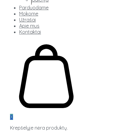
Parduodame
Mokome
Užrašai
Apie mus
Kontaktai
0
Krepšelyje nėra produktų.