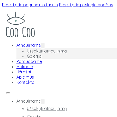
Pereiti prie pagrindinio turinio
Pereiti prie puslapio apačios
Atnaujiname
Užsakyti atnaujinimą
Galerija
Parduodame
Mokome
Užrašai
Apie mus
Kontaktai
Atnaujiname
Užsakyti atnaujinimą
Galerija