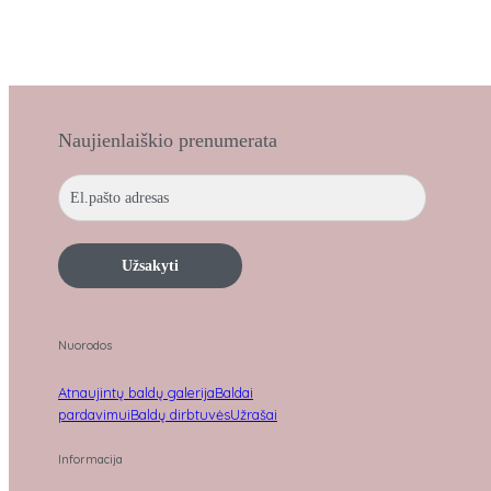
Naujienlaiškio prenumerata
Užsakyti
Nuorodos
Atnaujintų baldų galerija
Baldai
pardavimui
Baldų dirbtuvės
Užrašai
Informacija