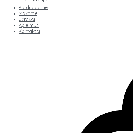
Parduodame
Mokome
Užrašai
Apie mus
Kontaktai