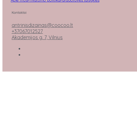
Kontaktai
antrinisdizainas@coocoo.lt
+37067012527
Akademijos g. 7, Vilnius