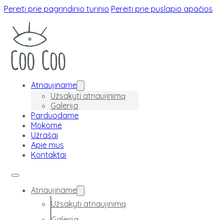
Pereiti prie pagrindinio turinio
Pereiti prie puslapio apačios
Atnaujiname
Užsakyti atnaujinimą
Galerija
Parduodame
Mokome
Užrašai
Apie mus
Kontaktai
Atnaujiname
Užsakyti atnaujinimą
Galerija