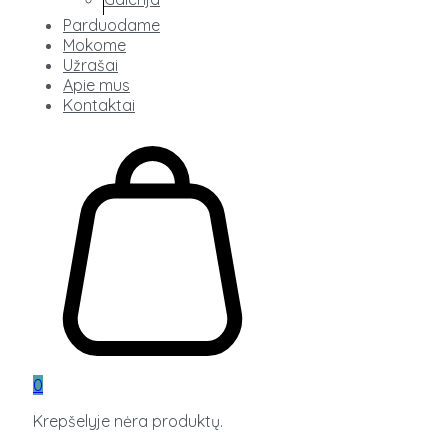
Parduodame
Mokome
Užrašai
Apie mus
Kontaktai
0
Krepšelyje nėra produktų.