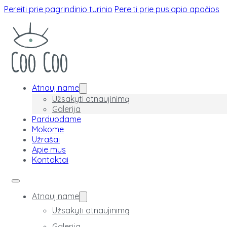
Pereiti prie pagrindinio turinio
Pereiti prie puslapio apačios
Atnaujiname
Užsakyti atnaujinimą
Galerija
Parduodame
Mokome
Užrašai
Apie mus
Kontaktai
Atnaujiname
Užsakyti atnaujinimą
Galerija