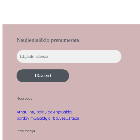
Naujienlaiškio prenumerata
Užsakyti
Nuorodos
Atnaujintų baldų galerija
Baldai
pardavimui
Baldų dirbtuvės
Užrašai
Informacija