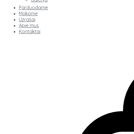
Parduodame
Mokome
Užrašai
Apie mus
Kontaktai